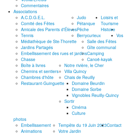
Commentaires
Associations
A.C.D.G.E.L.
Judo
Loisirs et
Comité des Fêtes
Pétanque
Tourisme
Amicale des Parents d'Élèves
Pêche
Histoire
Tennis
Berrycurieux
Vos
Médiathèque de Ste-Thorette
Salle des Fêtes
Jardins Partagés
Gîte communal
Embellissement des rues et jardins
Camping
Chasse
Canoë-kayak
Boîte à livres
Notre rivière, le Cher
Chemins et sentiers
Villa Quincy
Chambres d'hôte
Chais de Reuilly
Restaurant-Guinguette
Domaine Beurdin
Domaine Sorbe
Vignobles Reuilly-Quincy
Sortir
Cinéma
Culture
photos
Embellissement
Tempête du 19 Juin 2023
Contact
Animations
Votre Jardin