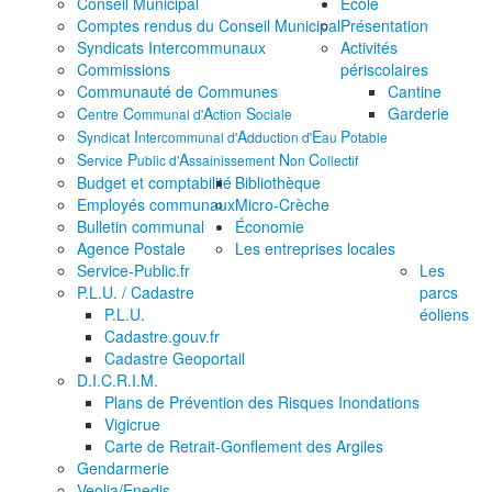
Conseil Municipal
École
Comptes rendus du Conseil Municipal
Présentation
Syndicats Intercommunaux
Activités
Commissions
périscolaires
Communauté de Communes
Cantine
C
C
A
S
Garderie
entre
ommunal d'
ction
ociale
S
I
A
E
P
yndicat
ntercommunal d'
dduction d'
au
otable
S
P
A
N
C
ervice
ublic d'
ssainissement
on
ollectif
Budget et comptabilité
Bibliothèque
Employés communaux
Micro-Crèche
Bulletin communal
Économie
Agence Postale
Les entreprises locales
Service-Public.fr
Les
P.L.U. / Cadastre
parcs
P.L.U.
éoliens
Cadastre.gouv.fr
Cadastre Geoportail
D.I.C.R.I.M.
Plans de Prévention des Risques Inondations
Vigicrue
Carte de Retrait-Gonflement des Argiles
Gendarmerie
Veolia/Enedis