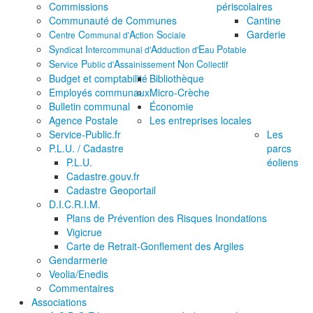
Commissions
périscolaires
Communauté de Communes
Cantine
C
C
A
S
Garderie
entre
ommunal d'
ction
ociale
S
I
A
E
P
yndicat
ntercommunal d'
dduction d'
au
otable
S
P
A
N
C
ervice
ublic d'
ssainissement
on
ollectif
Budget et comptabilité
Bibliothèque
Employés communaux
Micro-Crèche
Bulletin communal
Économie
Agence Postale
Les entreprises locales
Service-Public.fr
Les
P.L.U. / Cadastre
parcs
P.L.U.
éoliens
Cadastre.gouv.fr
Cadastre Geoportail
D.I.C.R.I.M.
Plans de Prévention des Risques Inondations
Vigicrue
Carte de Retrait-Gonflement des Argiles
Gendarmerie
Veolia/Enedis
Commentaires
Associations