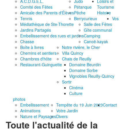
A.C.D.G.E.L.
Judo
Loisirs et
Comité des Fêtes
Pétanque
Tourisme
Amicale des Parents d'Élèves
Pêche
Histoire
Tennis
Berrycurieux
Vos
Médiathèque de Ste-Thorette
Salle des Fêtes
Jardins Partagés
Gîte communal
Embellissement des rues et jardins
Camping
Chasse
Canoë-kayak
Boîte à livres
Notre rivière, le Cher
Chemins et sentiers
Villa Quincy
Chambres d'hôte
Chais de Reuilly
Restaurant-Guinguette
Domaine Beurdin
Domaine Sorbe
Vignobles Reuilly-Quincy
Sortir
Cinéma
Culture
photos
Embellissement
Tempête du 19 Juin 2023
Contact
Animations
Votre Jardin
Nature et Paysages
Divers
Toute l'actualité de la