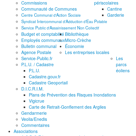
Commissions
périscolaires
Communauté de Communes
Cantine
C
C
A
S
Garderie
entre
ommunal d'
ction
ociale
S
I
A
E
P
yndicat
ntercommunal d'
dduction d'
au
otable
S
P
A
N
C
ervice
ublic d'
ssainissement
on
ollectif
Budget et comptabilité
Bibliothèque
Employés communaux
Micro-Crèche
Bulletin communal
Économie
Agence Postale
Les entreprises locales
Service-Public.fr
Les
P.L.U. / Cadastre
parcs
P.L.U.
éoliens
Cadastre.gouv.fr
Cadastre Geoportail
D.I.C.R.I.M.
Plans de Prévention des Risques Inondations
Vigicrue
Carte de Retrait-Gonflement des Argiles
Gendarmerie
Veolia/Enedis
Commentaires
Associations