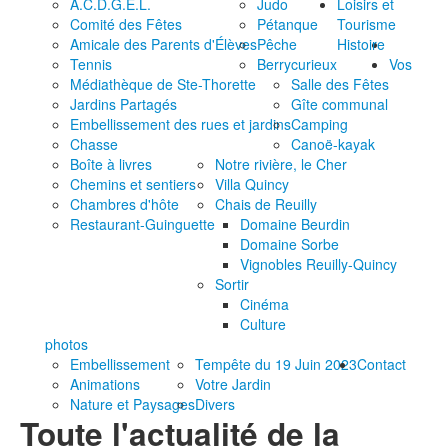
A.C.D.G.E.L.
Judo
Loisirs et
Comité des Fêtes
Pétanque
Tourisme
Amicale des Parents d'Élèves
Pêche
Histoire
Tennis
Berrycurieux
Vos
Médiathèque de Ste-Thorette
Salle des Fêtes
Jardins Partagés
Gîte communal
Embellissement des rues et jardins
Camping
Chasse
Canoë-kayak
Boîte à livres
Notre rivière, le Cher
Chemins et sentiers
Villa Quincy
Chambres d'hôte
Chais de Reuilly
Restaurant-Guinguette
Domaine Beurdin
Domaine Sorbe
Vignobles Reuilly-Quincy
Sortir
Cinéma
Culture
photos
Embellissement
Tempête du 19 Juin 2023
Contact
Animations
Votre Jardin
Nature et Paysages
Divers
Toute l'actualité de la