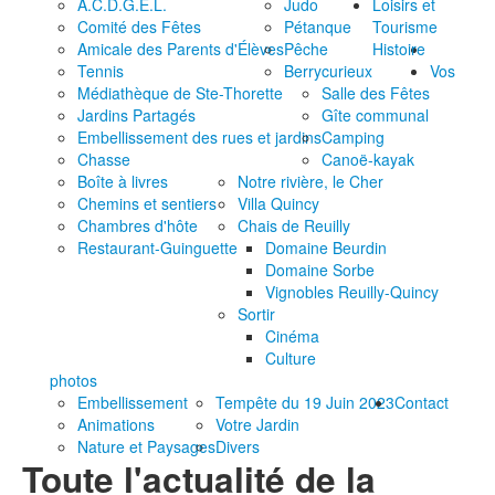
A.C.D.G.E.L.
Judo
Loisirs et
Comité des Fêtes
Pétanque
Tourisme
Amicale des Parents d'Élèves
Pêche
Histoire
Tennis
Berrycurieux
Vos
Médiathèque de Ste-Thorette
Salle des Fêtes
Jardins Partagés
Gîte communal
Embellissement des rues et jardins
Camping
Chasse
Canoë-kayak
Boîte à livres
Notre rivière, le Cher
Chemins et sentiers
Villa Quincy
Chambres d'hôte
Chais de Reuilly
Restaurant-Guinguette
Domaine Beurdin
Domaine Sorbe
Vignobles Reuilly-Quincy
Sortir
Cinéma
Culture
photos
Embellissement
Tempête du 19 Juin 2023
Contact
Animations
Votre Jardin
Nature et Paysages
Divers
Toute l'actualité de la