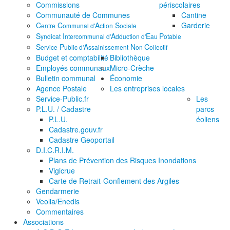
Commissions
périscolaires
Communauté de Communes
Cantine
C
C
A
S
Garderie
entre
ommunal d'
ction
ociale
S
I
A
E
P
yndicat
ntercommunal d'
dduction d'
au
otable
S
P
A
N
C
ervice
ublic d'
ssainissement
on
ollectif
Budget et comptabilité
Bibliothèque
Employés communaux
Micro-Crèche
Bulletin communal
Économie
Agence Postale
Les entreprises locales
Service-Public.fr
Les
P.L.U. / Cadastre
parcs
P.L.U.
éoliens
Cadastre.gouv.fr
Cadastre Geoportail
D.I.C.R.I.M.
Plans de Prévention des Risques Inondations
Vigicrue
Carte de Retrait-Gonflement des Argiles
Gendarmerie
Veolia/Enedis
Commentaires
Associations