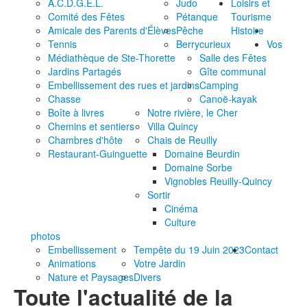
A.C.D.G.E.L.
Judo
Loisirs et
Comité des Fêtes
Pétanque
Tourisme
Amicale des Parents d'Élèves
Pêche
Histoire
Tennis
Berrycurieux
Vos
Médiathèque de Ste-Thorette
Salle des Fêtes
Jardins Partagés
Gîte communal
Embellissement des rues et jardins
Camping
Chasse
Canoë-kayak
Boîte à livres
Notre rivière, le Cher
Chemins et sentiers
Villa Quincy
Chambres d'hôte
Chais de Reuilly
Restaurant-Guinguette
Domaine Beurdin
Domaine Sorbe
Vignobles Reuilly-Quincy
Sortir
Cinéma
Culture
photos
Embellissement
Tempête du 19 Juin 2023
Contact
Animations
Votre Jardin
Nature et Paysages
Divers
Toute l'actualité de la