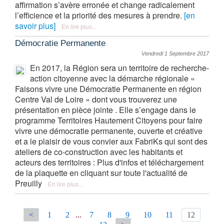
affirmation s’avère erronée et change radicalement
l’efficience et la priorité des mesures à prendre.
[en
savoir plus]
En lire plus...
Démocratie Permanente
Vendredi 1 Septembre 2017
En 2017, la Région sera un territoire de recherche-
action citoyenne avec la démarche régionale «
Faisons vivre une Démocratie Permanente en région
Centre Val de Loire » dont vous trouverez une
présentation en pièce jointe . Elle s’engage dans le
programme Territoires Hautement Citoyens pour faire
vivre une démocratie permanente, ouverte et créative
et a le plaisir de vous convier aux FabriKs qui sont des
ateliers de co-construction avec les habitants et
acteurs des territoires : Plus d'infos et téléchargement
de la plaquette en cliquant sur toute l'actualité de
Preuilly
En lire plus...
<
1
2
...
7
8
9
10
11
12