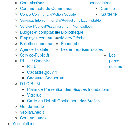
Commissions
périscolaires
Communauté de Communes
Cantine
C
C
A
S
Garderie
entre
ommunal d'
ction
ociale
S
I
A
E
P
yndicat
ntercommunal d'
dduction d'
au
otable
S
P
A
N
C
ervice
ublic d'
ssainissement
on
ollectif
Budget et comptabilité
Bibliothèque
Employés communaux
Micro-Crèche
Bulletin communal
Économie
Agence Postale
Les entreprises locales
Service-Public.fr
Les
P.L.U. / Cadastre
parcs
P.L.U.
éoliens
Cadastre.gouv.fr
Cadastre Geoportail
D.I.C.R.I.M.
Plans de Prévention des Risques Inondations
Vigicrue
Carte de Retrait-Gonflement des Argiles
Gendarmerie
Veolia/Enedis
Commentaires
Associations