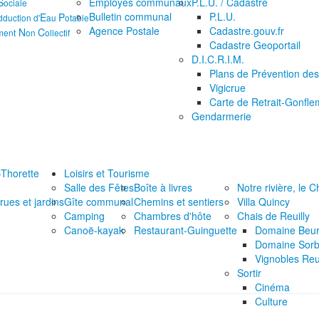
S
Employés communaux
P.L.U. / Cadastre
ociale
Bulletin communal
P.L.U.
E
P
dduction d'
au
otable
Agence Postale
Cadastre.gouv.fr
N
C
ment
on
ollectif
Cadastre Geoportail
D.I.C.R.I.M.
Plans de Prévention des
Vigicrue
Carte de Retrait-Gonfle
Gendarmerie
Thorette
Loisirs et Tourisme
Salle des Fêtes
Boîte à livres
Notre rivière, le C
ues et jardins
Gîte communal
Chemins et sentiers
Villa Quincy
Camping
Chambres d'hôte
Chais de Reuilly
Canoë-kayak
Restaurant-Guinguette
Domaine Beur
Domaine Sor
Vignobles Reu
Sortir
Cinéma
Culture