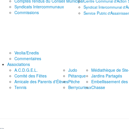
Comptes rendus du Conseil Municipal
C
C
A
entre
ommunal d'
ction
Syndicats Intercommunaux
S
I
A
yndicat
ntercommunal d'
Commissions
S
P
A
ervice
ublic d'
ssainisse
Veolia/Enedis
Commentaires
Associations
A.C.D.G.E.L.
Judo
Médiathèque de Ste-
Comité des Fêtes
Pétanque
Jardins Partagés
Amicale des Parents d'Élèves
Pêche
Embellissement des r
Tennis
Berrycurieux
Chasse