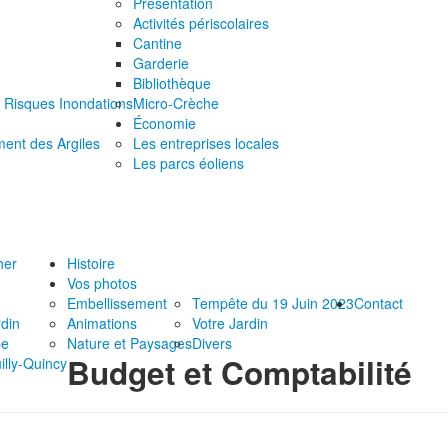
Présentation
Activités périscolaires
Cantine
Garderie
Bibliothèque
 Risques Inondations
Micro-Crèche
Économie
ment des Argiles
Les entreprises locales
Les parcs éoliens
her
Histoire
Vos photos
Embellissement
Tempête du 19 Juin 2023
Contact
din
Animations
Votre Jardin
be
Nature et Paysages
Divers
Budget et Comptabilité
illy-Quincy