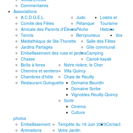
Commentaires
Associations
A.C.D.G.E.L.
Judo
Loisirs et
Comité des Fêtes
Pétanque
Tourisme
Amicale des Parents d'Élèves
Pêche
Histoire
Tennis
Berrycurieux
Vos
Médiathèque de Ste-Thorette
Salle des Fêtes
Jardins Partagés
Gîte communal
Embellissement des rues et jardins
Camping
Chasse
Canoë-kayak
Boîte à livres
Notre rivière, le Cher
Chemins et sentiers
Villa Quincy
Chambres d'hôte
Chais de Reuilly
Restaurant-Guinguette
Domaine Beurdin
Domaine Sorbe
Vignobles Reuilly-Quincy
Sortir
Cinéma
Culture
photos
Embellissement
Tempête du 19 Juin 2023
Contact
Animations
Votre Jardin