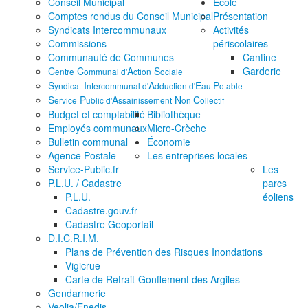
Conseil Municipal
École
Comptes rendus du Conseil Municipal
Présentation
Syndicats Intercommunaux
Activités
Commissions
périscolaires
Communauté de Communes
Cantine
C
C
A
S
Garderie
entre
ommunal d'
ction
ociale
S
I
A
E
P
yndicat
ntercommunal d'
dduction d'
au
otable
S
P
A
N
C
ervice
ublic d'
ssainissement
on
ollectif
Budget et comptabilité
Bibliothèque
Employés communaux
Micro-Crèche
Bulletin communal
Économie
Agence Postale
Les entreprises locales
Service-Public.fr
Les
P.L.U. / Cadastre
parcs
P.L.U.
éoliens
Cadastre.gouv.fr
Cadastre Geoportail
D.I.C.R.I.M.
Plans de Prévention des Risques Inondations
Vigicrue
Carte de Retrait-Gonflement des Argiles
Gendarmerie
Veolia/Enedis