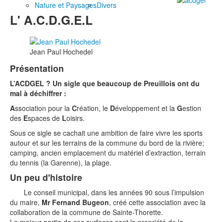
Nature et Paysages
Divers
L' A.C.D.G.E.L
Jean Paul Hochedel
Présentation
L’ACDGEL ? Un sigle que beaucoup de Preuillois ont du
mal à déchiffrer :
A
ssociation pour la
C
réation, le
D
éveloppement et la
G
estion
des
E
spaces de
L
oisirs.
Sous ce sigle se cachait une ambition de faire vivre les sports
autour et sur les terrains de la commune du bord de la rivière;
camping, ancien emplacement du matériel d’extraction, terrain
du tennis (la Garenne), la plage.
Un peu d'histoire
Le conseil municipal, dans les années 90 sous l’impulsion
du maire,
Mr Fernand Bugeon
, créé cette association avec la
collaboration de la commune de Sainte-Thorette.
La majeur partie de ces surfaces sont la propriété de la