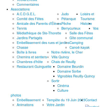
Commentaires
Associations
A.C.D.G.E.L.
Judo
Loisirs et
Comité des Fêtes
Pétanque
Tourisme
Amicale des Parents d'Élèves
Pêche
Histoire
Tennis
Berrycurieux
Vos
Médiathèque de Ste-Thorette
Salle des Fêtes
Jardins Partagés
Gîte communal
Embellissement des rues et jardins
Camping
Chasse
Canoë-kayak
Boîte à livres
Notre rivière, le Cher
Chemins et sentiers
Villa Quincy
Chambres d'hôte
Chais de Reuilly
Restaurant-Guinguette
Domaine Beurdin
Domaine Sorbe
Vignobles Reuilly-Quincy
Sortir
Cinéma
Culture
photos
Embellissement
Tempête du 19 Juin 2023
Contact
Animations
Votre Jardin