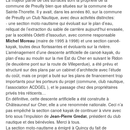
commune de Preuilly bien que situées sur la commune de
Sainte-Thorette. Il y avait, dans les années 80, sur la commune
de Preuilly un Club Nautique, avec deux activités distinctes:
- une section moto-nautisme qui évoluait sur le plan d’eau,
reliquat de l’extraction du sable de carrière aujourd'hui envasée,
par la sociétés Odetti d’Issoudun, avec comme responsable
Michel Moreau
(maire de 1995 à 1998) et une section canoë-
kayak, toutes deux florissantes et évoluants sur la rivière.
L’aménagement d’une descente artificielle de canoë-kayak, du
plan d’eau au moulin sur la rive Est du Cher en suivant le Ridon
(le deuxième pont sur la route de Villeperdue), a été prévu et
structuré sur des plans par un cabinet d’architecte avec l’étude
du coût, mais ce projet a buté sur les plans de financement trop
importants pour les porteurs du projet (commune, club nautique,
l’association ACDGEL ), et le passage chez des propriétaires
privés très réticents…
En définitive, cette descente artificielle a été construite à
Châteauneuf sur Cher, elle a une renommée nationale. Ceci n’a
pas empêché la section canoë kayak de continuer à vivre avec
brio sous l’impulsion de
Jean-Pierre Gredat
, président du club
nautique et des bénévoles. Merci à tous.
La section moto-nautisme a émigré à Quincy du fait de