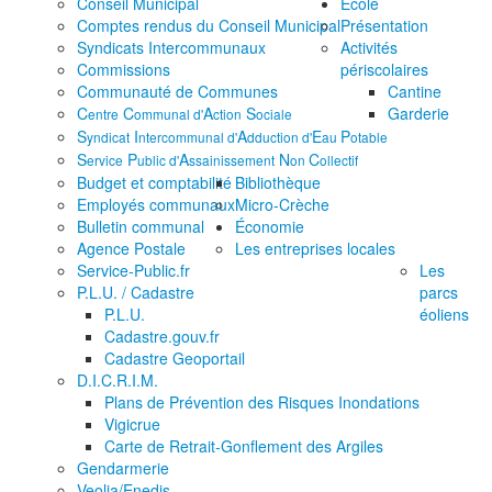
Conseil Municipal
École
Comptes rendus du Conseil Municipal
Présentation
Syndicats Intercommunaux
Activités
Commissions
périscolaires
Communauté de Communes
Cantine
C
C
A
S
Garderie
entre
ommunal d'
ction
ociale
S
I
A
E
P
yndicat
ntercommunal d'
dduction d'
au
otable
S
P
A
N
C
ervice
ublic d'
ssainissement
on
ollectif
Budget et comptabilité
Bibliothèque
Employés communaux
Micro-Crèche
Bulletin communal
Économie
Agence Postale
Les entreprises locales
Service-Public.fr
Les
P.L.U. / Cadastre
parcs
P.L.U.
éoliens
Cadastre.gouv.fr
Cadastre Geoportail
D.I.C.R.I.M.
Plans de Prévention des Risques Inondations
Vigicrue
Carte de Retrait-Gonflement des Argiles
Gendarmerie
Veolia/Enedis