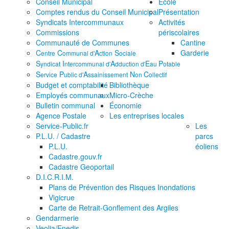
Conseil Municipal
École
Comptes rendus du Conseil Municipal
Présentation
Syndicats Intercommunaux
Activités
Commissions
périscolaires
Communauté de Communes
Cantine
C
C
A
S
Garderie
entre
ommunal d'
ction
ociale
S
I
A
E
P
yndicat
ntercommunal d'
dduction d'
au
otable
S
P
A
N
C
ervice
ublic d'
ssainissement
on
ollectif
Budget et comptabilité
Bibliothèque
Employés communaux
Micro-Crèche
Bulletin communal
Économie
Agence Postale
Les entreprises locales
Service-Public.fr
Les
P.L.U. / Cadastre
parcs
P.L.U.
éoliens
Cadastre.gouv.fr
Cadastre Geoportail
D.I.C.R.I.M.
Plans de Prévention des Risques Inondations
Vigicrue
Carte de Retrait-Gonflement des Argiles
Gendarmerie
Veolia/Enedis