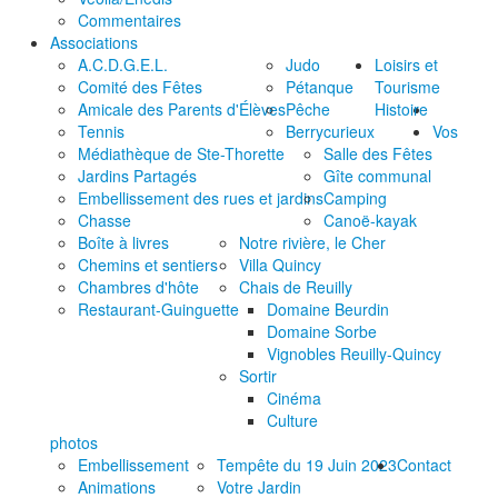
Commentaires
Associations
A.C.D.G.E.L.
Judo
Loisirs et
Comité des Fêtes
Pétanque
Tourisme
Amicale des Parents d'Élèves
Pêche
Histoire
Tennis
Berrycurieux
Vos
Médiathèque de Ste-Thorette
Salle des Fêtes
Jardins Partagés
Gîte communal
Embellissement des rues et jardins
Camping
Chasse
Canoë-kayak
Boîte à livres
Notre rivière, le Cher
Chemins et sentiers
Villa Quincy
Chambres d'hôte
Chais de Reuilly
Restaurant-Guinguette
Domaine Beurdin
Domaine Sorbe
Vignobles Reuilly-Quincy
Sortir
Cinéma
Culture
photos
Embellissement
Tempête du 19 Juin 2023
Contact
Animations
Votre Jardin