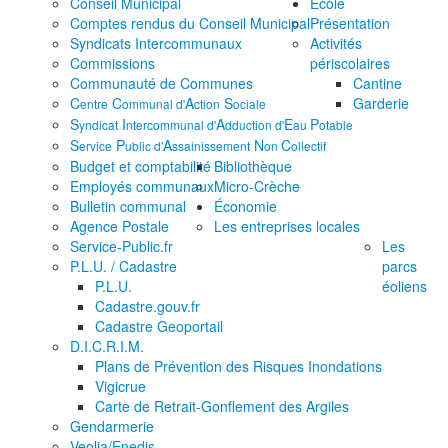
Conseil Municipal
École
Comptes rendus du Conseil Municipal
Présentation
Syndicats Intercommunaux
Activités
Commissions
périscolaires
Communauté de Communes
Cantine
C
C
A
S
Garderie
entre
ommunal d'
ction
ociale
S
I
A
E
P
yndicat
ntercommunal d'
dduction d'
au
otable
S
P
A
N
C
ervice
ublic d'
ssainissement
on
ollectif
Budget et comptabilité
Bibliothèque
Employés communaux
Micro-Crèche
Bulletin communal
Économie
Agence Postale
Les entreprises locales
Service-Public.fr
Les
P.L.U. / Cadastre
parcs
P.L.U.
éoliens
Cadastre.gouv.fr
Cadastre Geoportail
D.I.C.R.I.M.
Plans de Prévention des Risques Inondations
Vigicrue
Carte de Retrait-Gonflement des Argiles
Gendarmerie
Veolia/Enedis