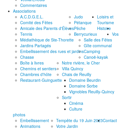
Commentaires
Associations
A.C.D.G.E.L.
Judo
Loisirs et
Comité des Fêtes
Pétanque
Tourisme
Amicale des Parents d'Élèves
Pêche
Histoire
Tennis
Berrycurieux
Vos
Médiathèque de Ste-Thorette
Salle des Fêtes
Jardins Partagés
Gîte communal
Embellissement des rues et jardins
Camping
Chasse
Canoë-kayak
Boîte à livres
Notre rivière, le Cher
Chemins et sentiers
Villa Quincy
Chambres d'hôte
Chais de Reuilly
Restaurant-Guinguette
Domaine Beurdin
Domaine Sorbe
Vignobles Reuilly-Quincy
Sortir
Cinéma
Culture
photos
Embellissement
Tempête du 19 Juin 2023
Contact
Animations
Votre Jardin