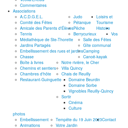
Commentaires
Associations
A.C.D.G.E.L.
Judo
Loisirs et
Comité des Fêtes
Pétanque
Tourisme
Amicale des Parents d'Élèves
Pêche
Histoire
Tennis
Berrycurieux
Vos
Médiathèque de Ste-Thorette
Salle des Fêtes
Jardins Partagés
Gîte communal
Embellissement des rues et jardins
Camping
Chasse
Canoë-kayak
Boîte à livres
Notre rivière, le Cher
Chemins et sentiers
Villa Quincy
Chambres d'hôte
Chais de Reuilly
Restaurant-Guinguette
Domaine Beurdin
Domaine Sorbe
Vignobles Reuilly-Quincy
Sortir
Cinéma
Culture
photos
Embellissement
Tempête du 19 Juin 2023
Contact
Animations
Votre Jardin