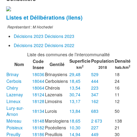
Listes et Délibérations (liens)
Représentant : M Hochedel
Décisions 2023
Décisions 2023
Décisions 2022
Décisions 2022
Liste des communes de l’intercommunalité
Superficie
Population
Densité
Code
Nom
Gentilé
Insee
2
2
km
2018
hab./km
Brinay
18036
Brinaysiens
29,48
529
18
Cerbois
18044
Cerboisiens
18,45
444
24
Chéry
18064
Chérois
13,54
223
16
Lazenay
18124
Lazenais
30,74
347
11
Limeux
18128
Limosins
13,17
162
12
Lury-sur-
18134
Lurois
13,84
683
50
Arnon
Méreau
18148
Marologiens
18,65
2 673
138
Poisieux
18182
Pocéoliens
10,30
227
21
Preuilly
18186
Preuillois
14,94
449
30