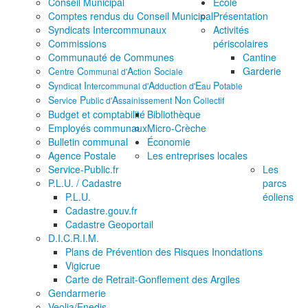
Conseil Municipal
École
Comptes rendus du Conseil Municipal
Présentation
Syndicats Intercommunaux
Activités
Commissions
périscolaires
Communauté de Communes
Cantine
C
C
A
S
Garderie
entre
ommunal d'
ction
ociale
S
I
A
E
P
yndicat
ntercommunal d'
dduction d'
au
otable
S
P
A
N
C
ervice
ublic d'
ssainissement
on
ollectif
Budget et comptabilité
Bibliothèque
Employés communaux
Micro-Crèche
Bulletin communal
Économie
Agence Postale
Les entreprises locales
Service-Public.fr
Les
P.L.U. / Cadastre
parcs
P.L.U.
éoliens
Cadastre.gouv.fr
Cadastre Geoportail
D.I.C.R.I.M.
Plans de Prévention des Risques Inondations
Vigicrue
Carte de Retrait-Gonflement des Argiles
Gendarmerie
Veolia/Enedis